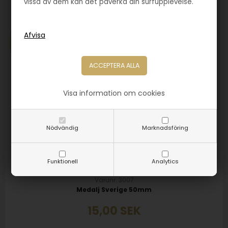
vissa av dem kan det påverka din surfupplevelse.
Visa information om cookies
Nödvändig
Marknadsföring
Funktionell
Analytics
Varunr. 3007
Medalj Sverige 50mm
15,00
SEK