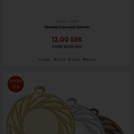
Varunr. 3081
Medalj Kanada 50mm
12,00
SEK
16,00
Färger:
Guld
Silver
Brons
SPARA
17%