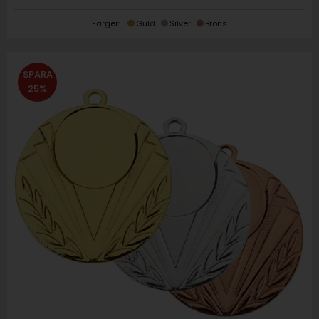
Färger:
Guld
Silver
Brons
SPARA
25%