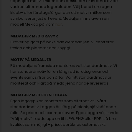
upphöjda motiv i mitten som dessutom är inramat av de
vackert utformade lagerbladen. Välj band i era egna
klubb- eller företagsfärger och ett motiv i mitten som
symboliserar just ert event. Medaljen finns även i en
modell Mexico på 7 cm
här
.
MEDALJER MED GRAVYR
Gravering görs på baksidan av medaljen. Vi centrerar
texten och placerar den snyggt.
MOTIV PÅ MEDALJER
På medaljens framsida monteras valt standardmotiv. Vi
har standardmotiv för en lång rad idrottsgrenar och
events samt siffror och årtal. Valfritt standardmotiv är
monterat och klart på medaljerna när de levereras.
MEDALJER MED EGEN LOGGA
Egen logotyp kan monteras som alternativ till våra
standardmotiv. Loggan är i färg på blank, självhäftande
folie. Se priser och exempel ovan. Egen logga väljs under
"Välj motiv". Ladda upp en fil i JPG, PNG eller PDF i så bra
kvalitet som möjligt - priset beräknas automatiskt.