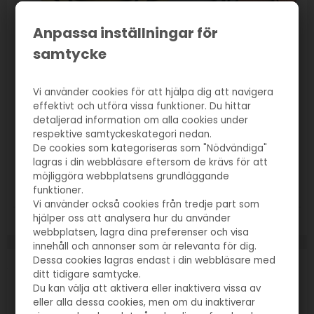
Anpassa inställningar för
samtycke
Vi använder cookies för att hjälpa dig att navigera
effektivt och utföra vissa funktioner. Du hittar
detaljerad information om alla cookies under
Varunr. 3039
respektive samtyckeskategori nedan.
Medalj Mexico 70mm
De cookies som kategoriseras som "Nödvändiga"
lagras i din webbläsare eftersom de krävs för att
39,00
SEK
möjliggöra webbplatsens grundläggande
funktioner.
Vi använder också cookies från tredje part som
hjälper oss att analysera hur du använder
Färger:
Guld
Silver
Brons
webbplatsen, lagra dina preferenser och visa
innehåll och annonser som är relevanta för dig.
Dessa cookies lagras endast i din webbläsare med
ditt tidigare samtycke.
Du kan välja att aktivera eller inaktivera vissa av
eller alla dessa cookies, men om du inaktiverar