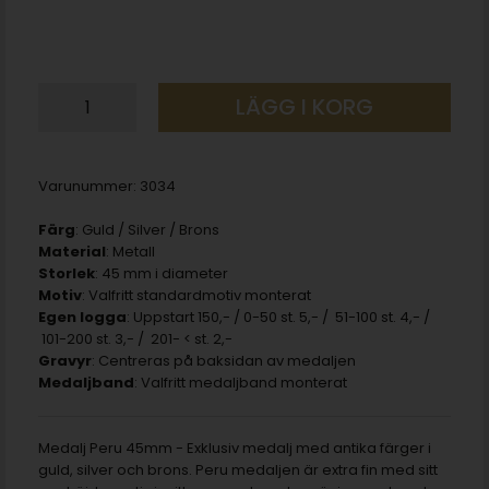
LÄGG I KORG
Varunummer:
3034
Färg
: Guld / Silver / Brons
Material
: Metall
Storlek
: 45 mm i diameter
Motiv
: Valfritt standardmotiv monterat
Egen logga
: Uppstart 150,- / 0-50 st. 5,- / 51-100 st. 4,- /
101-200 st. 3,- / 201- < st. 2,-
Gravyr
: Centreras på baksidan av medaljen
Medaljband
: Valfritt medaljband monterat
Medalj Peru 45mm - Exklusiv medalj med antika färger i
guld, silver och brons. Peru medaljen är extra fin med sitt