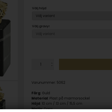
Välj höjd
Välj gravyr
Varunummer:
5062
Färg
: Guld
Material
: Plast på marmorsockel
Höjd
: 10 cm / 13 cm / 15,5 cm
Motiv
: Dans