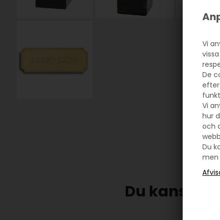
Anp
Vi an
vissa
resp
De c
efte
funkt
Vi an
hur d
och a
webb
Du ka
men 
Du kanske oc