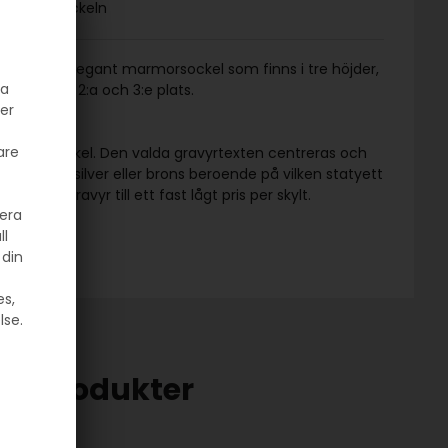
å marmorsockeln
onterad på elegant marmorsockel som finns i tre höjder,
ra
ning av 1:a, 2:a och 3:e plats.
der
are
ettens sockel. Den valda gravyrtexten centreras och
ium i guld, silver eller brons beroende på vilken statyett
 snygg gravyr till ett fast lågt pris per skylt.
sera
ll
 din
es,
lse.
nde produkter