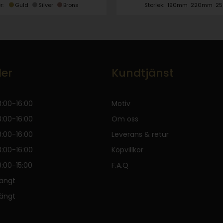
r:
Guld
Silver
Brons
Storlek:
190mm
220mm
2
der
Kundtjänst
:00-16:00
Motiv
:00-16:00
Om oss
:00-16:00
Leverans & retur
:00-16:00
Köpvillkor
:00-15:00
F.A.Q
tängt
tängt