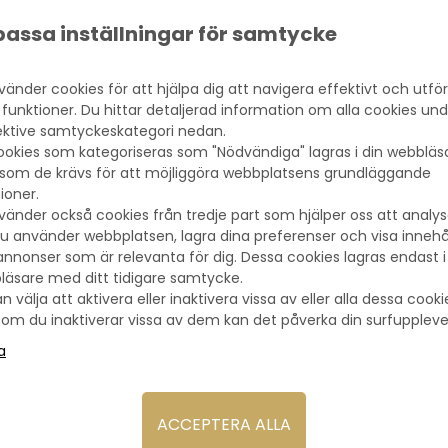
Gravyr
: Centreras på skylt och monteras p
assa inställningar för samtycke
Sportpris dans - Snyggt sportpris till dans. M
vänder cookies för att hjälpa dig att navigera effektivt och utfö
vilket gör detta idrottspris perfekt för prisutdel
 funktioner. Du hittar detaljerad information om alla cookies un
ektive samtyckeskategori nedan.
GRAVYR PÅ STATYETTER
ookies som kategoriseras som "Nödvändiga" lagras i din webbläs
Graverad skylt monteras längst fram på staty
rsom de krävs för att möjliggöra webbplatsens grundläggande
placeras snyggt. Våra gravyrskyltar är i alumin
ioner.
de ska monteras på. Hos Pokalforum får du alltid
vänder också cookies från tredje part som hjälper oss att analy
u använder webbplatsen, lagra dina preferenser och visa innehå
Alltid snabb leverans hos Pokalforum!
nnonser som är relevanta för dig. Dessa cookies lagras endast i
läsare med ditt tidigare samtycke.
n välja att aktivera eller inaktivera vissa av eller alla dessa cooki
om du inaktiverar vissa av dem kan det påverka din surfuppleve
kså är intresserad av följa