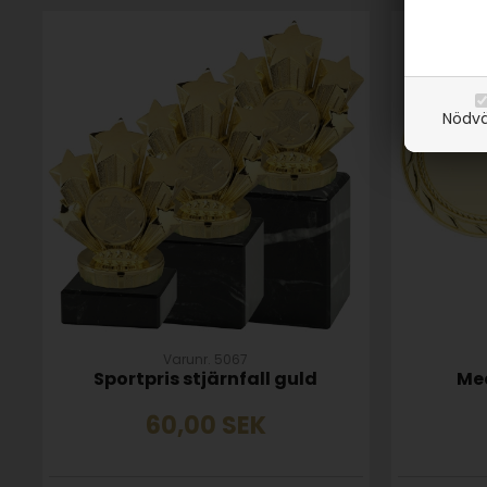
SPARA
19%
Nödvä
Varunr. 5067
Sportpris stjärnfall guld
Me
60,00
SEK