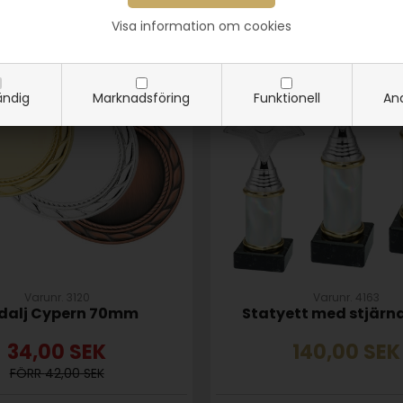
Visa information om cookies
ndig
Marknadsföring
Funktionell
Ana
Varunr. 3120
Varunr. 4163
dalj Cypern 70mm
Statyett med stjärna
34,00
SEK
140,00
SEK
42,00