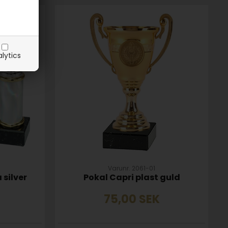
lytics
Varunr. 2061-01
 silver
Pokal Capri plast guld
75,00
SEK