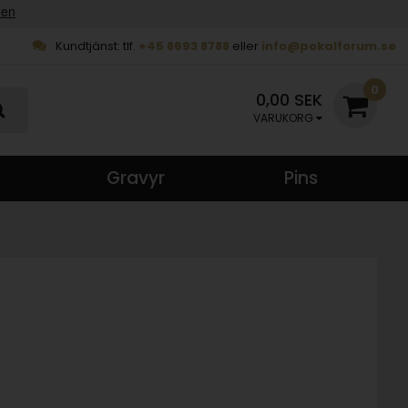
Kundtjänst: tlf.
+45 8693 8788
eller
info@pokalforum.se
0
0,00 SEK
VARUKORG
Gravyr
Pins