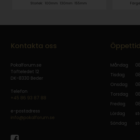
Storlek:
100mm
130mm
155mm
Färge
Kontakta oss
Öppetti
Pokalforum.se
Måndag
08
Tofteledet 12
Tisdag
08
DK-8330 Beder
Onsdag
08
Telefon
Torsdag
08
+45 86 93 87 88
Fredag
08
e-postadress
Lördag
s
info@pokalforum.se
Söndag
s