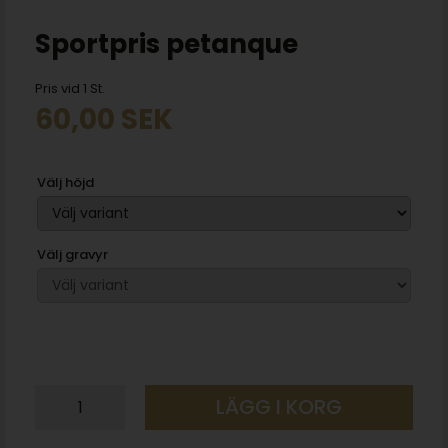
Sportpris petanque
Pris vid 1 St.
60,00
SEK
Välj höjd
Välj gravyr
LÄGG I KORG