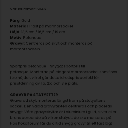
Varunummer:
5046
Färg
: Guld
Material
: Plast på marmorsockel
Höjd
: 13,5 cm / 16,5 cm / 19 cm
Motiv
: Petanque
Gravyr
: Centreras på skylt och monteras på
marmorsockeln
Sportpris petanque - Snyggt sportpris till
petanque. Monterad på elegant marmorsockel som finns
i tre höjder, vilket gör detta idrottspris perfekt för
prisutdelning av 1:a, 2:a och 3:e plats.
GRAVYR PÅ STATYETTER
Graverad skylt monteras längst fram på statyettens
sockel. Den valda gravyrtexten centreras och placeras
snyggt. Våra gravyrskyltar är i aluminium i guld, silver eller
brons beroende på vilken statyett de ska monteras på.
Hos Pokalforum får du alltid snygg gravyr till ett fast lågt