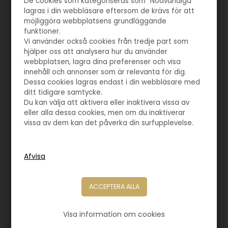
De cookies som kategoriseras som "Nödvändiga"
lagras i din webbläsare eftersom de krävs för att
möjliggöra webbplatsens grundläggande
funktioner.
Vi använder också cookies från tredje part som
hjälper oss att analysera hur du använder
webbplatsen, lagra dina preferenser och visa
innehåll och annonser som är relevanta för dig.
Dessa cookies lagras endast i din webbläsare med
ditt tidigare samtycke.
Du kan välja att aktivera eller inaktivera vissa av
eller alla dessa cookies, men om du inaktiverar
vissa av dem kan det påverka din surfupplevelse.
Varunr. 4154
Träplakett petanque
Visa information om cookies
140,00
SEK